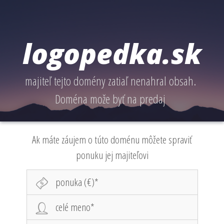
logopedka.sk
majiteľ tejto domény zatiaľ nenahral obsah.
Doména može byť na predaj
Ak máte záujem o túto doménu môžete spraviť
ponuku jej majiteľovi